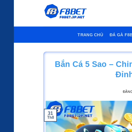
Bỏ
qua
nội
dung
TRANG CHỦ
ĐÁ GÀ F8
Bắn Cá 5 Sao – Ch
Đỉn
ĐĂN
31
Th8