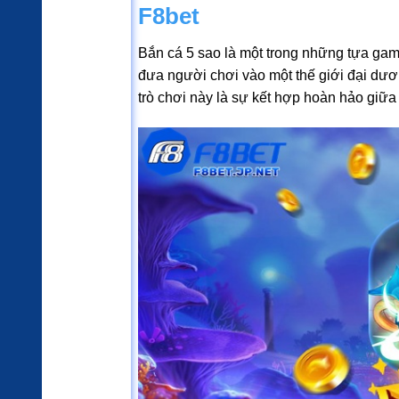
F8bet
Bắn cá 5 sao là một trong những tựa game
đưa người chơi vào một thế giới đại dươn
trò chơi này là sự kết hợp hoàn hảo giữa