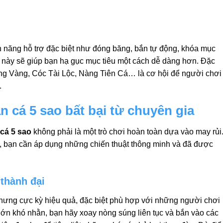
ính năng hỗ trợ đặc biệt như đóng băng, bắn tự động, khóa mục
g này sẽ giúp bạn hạ gục mục tiêu một cách dễ dàng hơn. Đặc
ồng Vàng, Cóc Tài Lộc, Nàng Tiên Cá… là cơ hội để người chơi
.
n cá 5 sao bất bại từ chuyên gia
cá 5 sao
không phải là một trò chơi hoàn toàn dựa vào may rủi
n, bạn cần áp dụng những chiến thuật thông minh và đã được
 thành đại
nhưng cực kỳ hiệu quả, đặc biệt phù hợp với những người chơi
 lớn khó nhằn, bạn hãy xoay nòng súng liên tục và bắn vào các