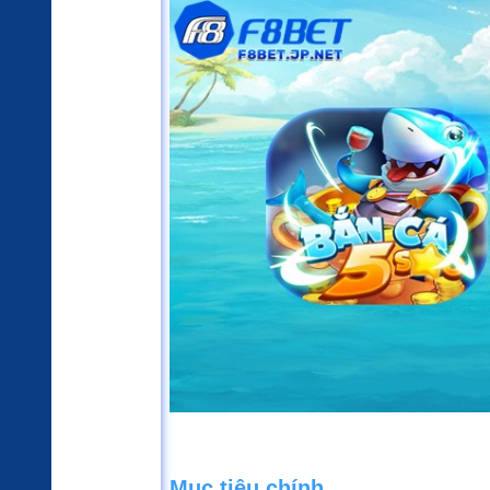
Mục tiêu chính