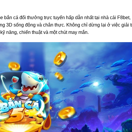
 bắn cá đổi thưởng trực tuyến hấp dẫn nhất tại nhà cái F8bet,
g 3D sống động và chân thực. Không chỉ dừng lại ở việc giải tr
 kỹ năng, chiến thuật và một chút may mắn.