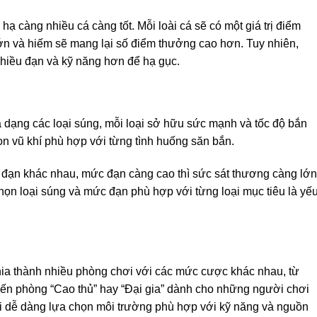
ạ càng nhiều cá càng tốt. Mỗi loài cá sẽ có một giá trị điểm
ớn và hiếm sẽ mang lại số điểm thưởng cao hơn. Tuy nhiên,
nhiều đạn và kỹ năng hơn để hạ gục.
 dạng các loại súng, mỗi loại sở hữu sức mạnh và tốc độ bắn
họn vũ khí phù hợp với từng tình huống săn bắn.
 đạn khác nhau, mức đạn càng cao thì sức sát thương càng lớ
họn loại súng và mức đạn phù hợp với từng loại mục tiêu là yế
a thành nhiều phòng chơi với các mức cược khác nhau, từ
đến phòng “Cao thủ” hay “Đại gia” dành cho những người chơi
i dễ dàng lựa chọn môi trường phù hợp với kỹ năng và nguồn