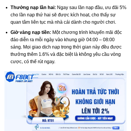
Thưởng nạp lần hai:
Ngay sau lần nạp đầu, ưu đãi 5%
cho lần nạp thứ hai sẽ được kích hoạt, cho thấy sự
quan tâm liên tục mà nhà cái dành cho người chơi.
Giờ vàng nạp tiền:
Một chương trình khuyến mãi độc
đáo diễn ra mỗi ngày vào khung giờ 04:00 – 08:00
sáng. Mọi giao dịch nạp trong thời gian này đều được
thưởng thêm 1.6% và đặc biệt là không yêu cầu vòng
cược, có thể rút ngay.