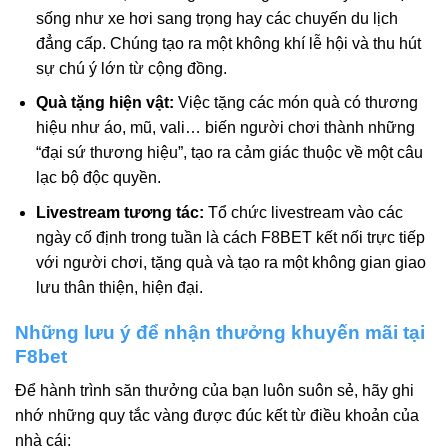
sống như xe hơi sang trọng hay các chuyến du lịch
đẳng cấp. Chúng tạo ra một không khí lễ hội và thu hút
sự chú ý lớn từ cộng đồng.
Quà tặng hiện vật:
Việc tặng các món quà có thương
hiệu như áo, mũ, vali… biến người chơi thành những
“đại sứ thương hiệu”, tạo ra cảm giác thuộc về một câu
lạc bộ độc quyền.
Livestream tương tác:
Tổ chức livestream vào các
ngày cố định trong tuần là cách F8BET kết nối trực tiếp
với người chơi, tặng quà và tạo ra một không gian giao
lưu thân thiện, hiện đại.
Những lưu ý để nhận thưởng khuyến mãi tại
F8bet
Để hành trình săn thưởng của bạn luôn suôn sẻ, hãy ghi
nhớ những quy tắc vàng được đúc kết từ điều khoản của
nhà cái: