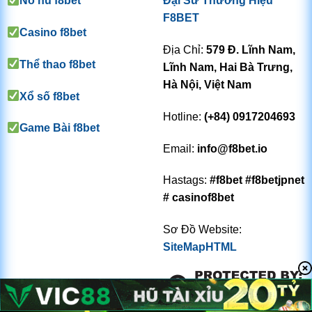
Nổ hũ f8bet
Đại Sứ Thương Hiệu
F8BET
Casino f8bet
Địa Chỉ:
579 Đ. Lĩnh Nam,
Thể thao f8bet
Lĩnh Nam, Hai Bà Trưng,
Hà Nội, Việt Nam
Xổ số f8bet
Hotline:
(+84) 0917204693
Game Bài f8bet
Email:
info@f8bet.io
Hastags:
#f8bet #f8betjpnet
# casinof8bet
Sơ Đồ Website:
SiteMapHTML