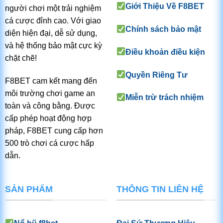
Giới Thiệu Về F8BET
người chơi một trải nghiệm
cá cược đỉnh cao. Với giao
Chính sách bảo mật
diện hiện đại, dễ sử dụng,
và hệ thống bảo mật cực kỳ
Điều khoản điều kiện
chặt chẽ!
Quyền Riêng Tư
F8BET cam kết mang đến
môi trường chơi game an
Miễn trừ trách nhiệm
toàn và công bằng. Được
cấp phép hoạt động hợp
pháp, F8BET cung cấp hơn
500 trò chơi cá cược hấp
dẫn.
SẢN PHẨM
THÔNG TIN LIÊN HỆ