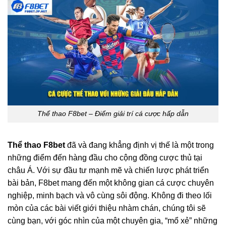
Thể thao F8bet – Điểm giải trí cá cược hấp dẫn
Thể thao F8bet
đã và đang khẳng định vị thế là một trong
những điểm đến hàng đầu cho cộng đồng cược thủ tại
châu Á. Với sự đầu tư mạnh mẽ và chiến lược phát triển
bài bản, F8bet mang đến một không gian cá cược chuyên
nghiệp, minh bạch và vô cùng sôi động. Không đi theo lối
mòn của các bài viết giới thiệu nhàm chán, chúng tôi sẽ
cùng bạn, với góc nhìn của một chuyên gia, “mổ xẻ” những