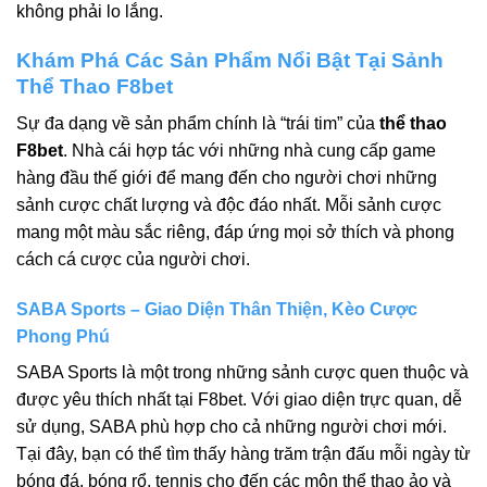
không phải lo lắng.
Khám Phá Các Sản Phẩm Nổi Bật Tại Sảnh
Thể Thao F8bet
Sự đa dạng về sản phẩm chính là “trái tim” của
thể thao
F8bet
. Nhà cái hợp tác với những nhà cung cấp game
hàng đầu thế giới để mang đến cho người chơi những
sảnh cược chất lượng và độc đáo nhất. Mỗi sảnh cược
mang một màu sắc riêng, đáp ứng mọi sở thích và phong
cách cá cược của người chơi.
SABA Sports – Giao Diện Thân Thiện, Kèo Cược
Phong Phú
SABA Sports là một trong những sảnh cược quen thuộc và
được yêu thích nhất tại F8bet. Với giao diện trực quan, dễ
sử dụng, SABA phù hợp cho cả những người chơi mới.
Tại đây, bạn có thể tìm thấy hàng trăm trận đấu mỗi ngày từ
bóng đá, bóng rổ, tennis cho đến các môn thể thao ảo và