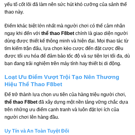
yếu tố cốt lõi đã làm nên sức hút khó cưỡng của sảnh thể
thao này.
Điểm khác biệt lớn nhất mà người chơi có thể cảm nhận
ngay khi đến với
thể thao F8bet
chính là giao diện người
dùng được thiết kế thông minh và hiện đại. Mọi thao tác từ
tìm kiếm trận đấu, lựa chọn kèo cược đến đặt cược đều
được tối ưu hóa để đảm bảo tốc độ và sự tiện lợi tối đa, dù
bạn đang trải nghiệm trên máy tính hay thiết bị di động.
Loạt Ưu Điểm Vượt Trội Tạo Nên Thương
Hiệu Thể Thao F8bet
Để trở thành lựa chọn ưu tiên của hàng triệu người chơi,
thể thao F8bet
đã xây dựng một nền tảng vững chắc dựa
trên những ưu điểm cạnh tranh và luôn đặt lợi ích của
người chơi lên hàng đầu.
Uy Tín và An Toàn Tuyệt Đối