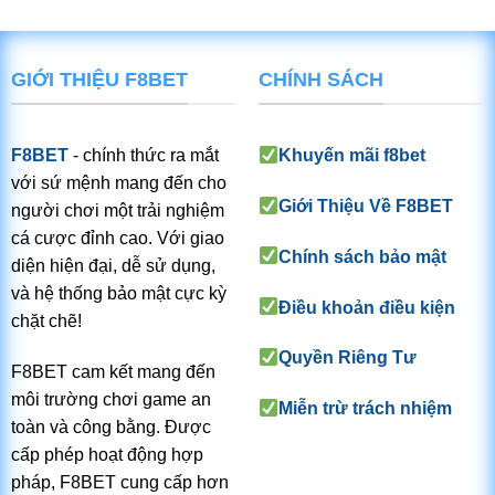
GIỚI THIỆU F8BET
CHÍNH SÁCH
F8BET
- chính thức ra mắt
Khuyến mãi f8bet
với sứ mệnh mang đến cho
Giới Thiệu Về F8BET
người chơi một trải nghiệm
cá cược đỉnh cao. Với giao
Chính sách bảo mật
diện hiện đại, dễ sử dụng,
và hệ thống bảo mật cực kỳ
Điều khoản điều kiện
chặt chẽ!
Quyền Riêng Tư
F8BET cam kết mang đến
môi trường chơi game an
Miễn trừ trách nhiệm
toàn và công bằng. Được
cấp phép hoạt động hợp
pháp, F8BET cung cấp hơn