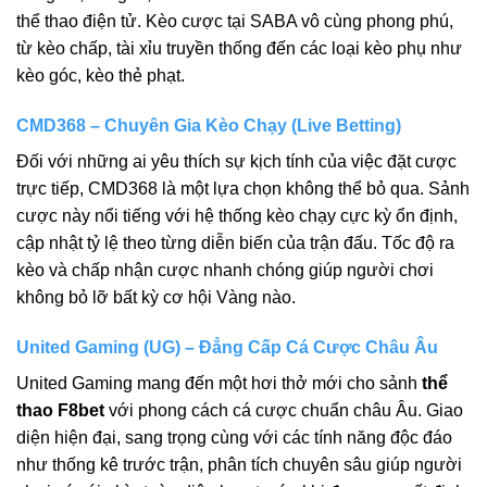
thể thao điện tử. Kèo cược tại SABA vô cùng phong phú,
từ kèo chấp, tài xỉu truyền thống đến các loại kèo phụ như
kèo góc, kèo thẻ phạt.
CMD368 – Chuyên Gia Kèo Chạy (Live Betting)
Đối với những ai yêu thích sự kịch tính của việc đặt cược
trực tiếp, CMD368 là một lựa chọn không thể bỏ qua. Sảnh
cược này nổi tiếng với hệ thống kèo chạy cực kỳ ổn định,
cập nhật tỷ lệ theo từng diễn biến của trận đấu. Tốc độ ra
kèo và chấp nhận cược nhanh chóng giúp người chơi
không bỏ lỡ bất kỳ cơ hội Vàng nào.
United Gaming (UG) – Đẳng Cấp Cá Cược Châu Âu
United Gaming mang đến một hơi thở mới cho sảnh
thể
thao F8bet
với phong cách cá cược chuẩn châu Âu. Giao
diện hiện đại, sang trọng cùng với các tính năng độc đáo
như thống kê trước trận, phân tích chuyên sâu giúp người